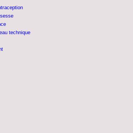
ntraception
ssesse
nce
teau technique
nt