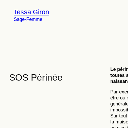
Aller
au
Tessa Giron
contenu
Sage-Femme
Le péri
SOS Périnée
toutes s
naissa
Par exe
être ou 
générale
impossi
Sur tout
la maiso
au plus 