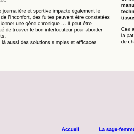
manue
té journalière et sportive impacte également le
techn
 de l’inconfort, des fuites peuvent être constatées
tiss
ionner une gène chronique … Il peut être
Ces a
é de trouver le bon interlocuteur pour aborder
la pa
ts.
de ch
 là aussi des solutions simples et efficaces
!
Accueil
La sage-femm