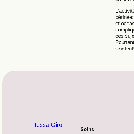
L’activi
périnée:
et occas
compliqu
ces suje
Pourtant
existent
Tessa Giron
Soins