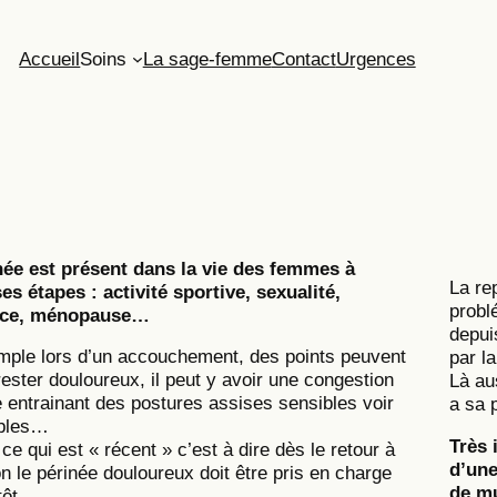
Accueil
Soins
La sage-femme
Contact
Urgences
née est présent dans la vie des femmes à
La re
es étapes : activité sportive, sexualité,
probl
nce, ménopause…
depui
mple lors d’un accouchement, des points peuvent
par l
rester douloureux, il peut y avoir une congestion
Là au
 entrainant des postures assises sensibles voir
a sa 
bles…
Très 
 ce qui est « récent » c’est à dire dès le retour à
d’une
n le périnée douloureux doit être pris en charge
de mu
tôt.